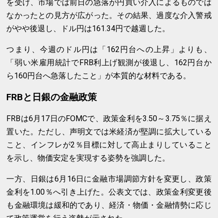
を受け、市場では前日の急落が円買い介入によるものでは
なかったとの見方が広がった。その結果、過度な介入警戒
がやや後退し、ドル円は161.34円で越週した。
つまり、今週のドル円は「162円台への上昇」よりも、
「弱い米雇用統計でFRB利上げ観測が後退し、162円台か
ら160円台へ急落したこと」が本質的な材料である。
FRBと日銀の金融政策
FRBは6月17日のFOMCで、政策金利を3.50～3.75％に据え
置いた。ただし、声明文では米経済が堅調に拡大している
こと、インフレが2％目標に対して高止まりしていること
を示し、物価安定を実現する姿勢を強調した。
一方、日銀は6月16日に金融市場調節方針を変更し、政策
金利を1.00％へ引き上げた。公表文では、政策金利変更後
も金融環境は緩和的であり、経済・物価・金融情勢に応じ