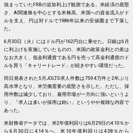
強まっていたFRBの追加利上げ観測である。米経済の底堅
さ、AI関連株を中心とする米株高、米国への資金流入がド
ルを支え、円は対ドルで1986年以来の安値圏まで下落し
た。
6月30日（火）にはドル円が162円台に乗せた。日銀は6月
に利上げを実施していたものの、米国の政策金利との差は
なお大きく、低金利通貨である円を売って高金利通貨のド
ルを買う「キャリートレード」が続きやすい環境だった。
同日発表された5月JOLTS求人件数は759.4万件と2年ぶり
高水準となり、米労働需要の底堅さを示した。ただし、採
用件数は減少しており、雇用市場が一方向に強いというよ
り、「求人は多いが採用は鈍い」というやや複雑な内容で
あった。
米財務省データでは、米2年債利回りは6月29日の4.10％か
ら6月30日に4.14％へ、米10年債利回りは4.38％から