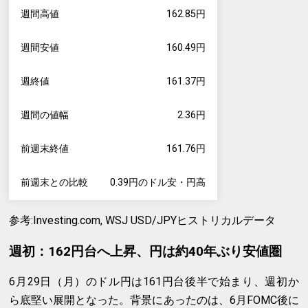
週間高値
162.85円
週間安値
160.49円
週終値
161.37円
週間の値幅
2.36円
前週末終値
161.76円
前週末との比較
0.39円のドル安・円高
参考:Investing.com, WSJ USD/JPYヒストリカルデータ
週初：162円台へ上昇、円は約40年ぶり安値圏
6月29日（月）のドル円は161円台後半で始まり、週初か
ら底堅い展開となった。背景にあったのは、6月FOMC後に