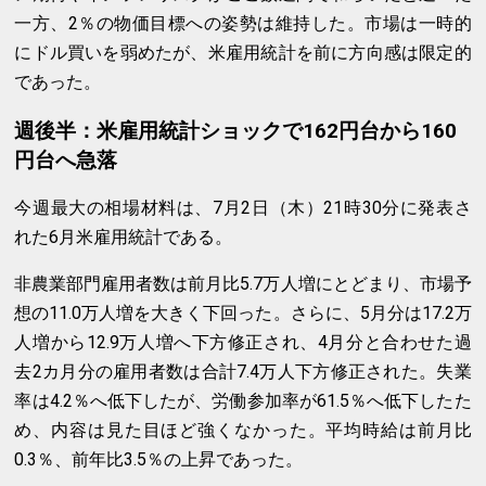
一方、2％の物価目標への姿勢は維持した。市場は一時的
にドル買いを弱めたが、米雇用統計を前に方向感は限定的
であった。
週後半：米雇用統計ショックで162円台から160
円台へ急落
今週最大の相場材料は、7月2日（木）21時30分に発表さ
れた6月米雇用統計である。
非農業部門雇用者数は前月比5.7万人増にとどまり、市場予
想の11.0万人増を大きく下回った。さらに、5月分は17.2万
人増から12.9万人増へ下方修正され、4月分と合わせた過
去2カ月分の雇用者数は合計7.4万人下方修正された。失業
率は4.2％へ低下したが、労働参加率が61.5％へ低下したた
め、内容は見た目ほど強くなかった。平均時給は前月比
0.3％、前年比3.5％の上昇であった。