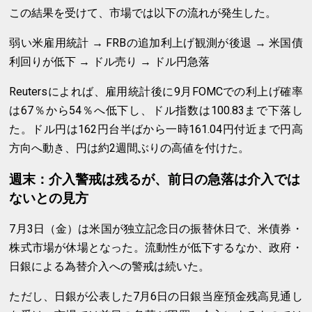
この結果を受けて、市場では以下の流れが発生した。
弱い米雇用統計 → FRBの追加利上げ観測が後退 → 米国債
利回りが低下 → ドル売り → ドル円急落
Reutersによれば、雇用統計後に9月FOMCでの利上げ確率
は67％から54％へ低下し、ドル指数は100.83まで下落し
た。ドル円は162円台半ばから一時161.04円付近まで円高
方向へ動き、円は約2週間ぶりの高値を付けた。
週末：介入警戒は残るが、前日の急落は介入では
ないとの見方
7月3日（金）は米国が独立記念日の振替休日で、米債券・
株式市場が休場となった。流動性が低下するなか、政府・
日銀による為替介入への警戒は続いた。
ただし、日銀が公表した7月6日の日銀当座預金残高見通し