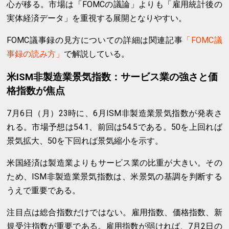
心が移る。市場は「FOMCの議論」よりも「雇用統計後の
実体経済データ」を重視する展開となりやすい。
FOMC議事録の見方についての詳細は関連記事
「FOMC議
事録の読み方」
で解説している。
米ISM非製造業景気指数：サービス業の強さと価
格指数が焦点
7月6日（月）23時に、6月ISM非製造業景気指数が発表さ
れる。市場予想は54.1、前回は54.5である。50を上回れば
景気拡大、50を下回れば景気縮小を示す。
米国経済は製造業よりもサービス業の比重が大きい。その
ため、ISM非製造業景気指数は、米景気の基調を判断する
うえで重要である。
注目点は総合指数だけではない。雇用指数、価格指数、新
規受注指数が重要である。雇用指数が弱ければ、7月2日の