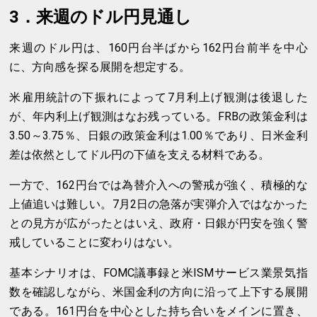
3．来週のドル円見通し
来週のドル円は、160円台半ばから162円台前半を中心
に、方向感を探る展開を想定する。
米雇用統計の下振れによって7月利上げ観測は後退した
が、年内利上げ観測はなお残っている。FRBの政策金利は
3.50～3.75％、日銀の政策金利は1.00％であり、日米金利
差は依然としてドル円の下値を支える材料である。
一方で、162円台では為替介入への警戒が強く、積極的な
上値追いは難しい。7月2日の急落が実弾介入ではなかった
との見方が広がったとはいえ、政府・日銀が円安を強く警
戒していることに変わりはない。
基本シナリオは、FOMC議事録と米ISMサービス業景気指
数を確認しながら、米国金利の方向に沿って上下する展開
である。161円台を中心とした持ち合いをメインに置き、