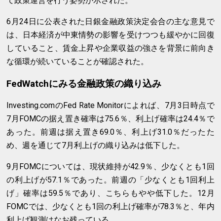
て政策運営を行う姿勢が示された。
6月24日に公表された日銀金融政策決定会合の主な意見で
は、日本経済が中東情勢の影響を受けつつも緩やかに回復
していること、賃金上昇や企業収益の強さを背景に前向き
な循環が続いていることが確認された。
FedWatchにみる金融政策の織り込み
Investing.comのFed Rate Monitorによれば、7月3日時点で
7月FOMCの据え置き確率は75.6％、利上げ確率は24.4％で
あった。前週は据え置き69.0％、利上げ31.0％だったた
め、週を通じて7月利上げの織り込みは低下した。
9月FOMCについては、現状維持が42.9％、少なくとも1回
の利上げが57.1％であった。前週の「少なくとも1回利上
げ」確率は59.5％であり、こちらもやや低下した。12月
FOMCでは、少なくとも1回の利上げ確率が78.3％と、年内
利上げ観測はなお残っている。