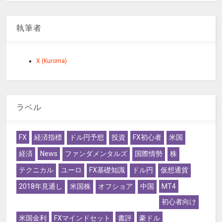
執筆者
X (Kuroma)
ラベル
FX
経済指標
ドル円予想
投資
FX初心者
米国
経済
News
ファンダメンタルズ
国際情勢
株
テクニカル
ユーロ
FX基礎知識
ドル円
仮想通貨
2018年見通し
米国株
オフショア
中国
MT4
初心者向け
米国金利
FXマインドセット
書評
豪ドル