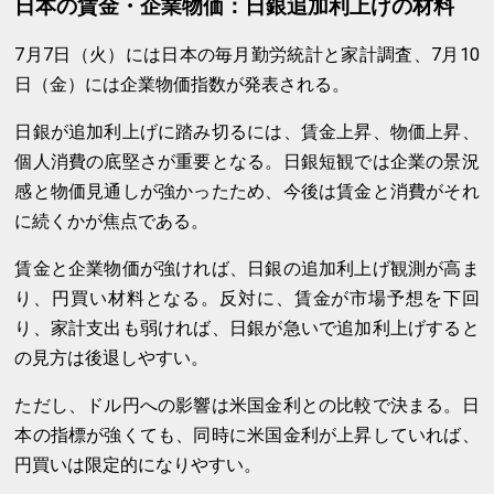
日本の賃金・企業物価：日銀追加利上げの材料
7月7日（火）には日本の毎月勤労統計と家計調査、7月10
日（金）には企業物価指数が発表される。
日銀が追加利上げに踏み切るには、賃金上昇、物価上昇、
個人消費の底堅さが重要となる。日銀短観では企業の景況
感と物価見通しが強かったため、今後は賃金と消費がそれ
に続くかが焦点である。
賃金と企業物価が強ければ、日銀の追加利上げ観測が高ま
り、円買い材料となる。反対に、賃金が市場予想を下回
り、家計支出も弱ければ、日銀が急いで追加利上げすると
の見方は後退しやすい。
ただし、ドル円への影響は米国金利との比較で決まる。日
本の指標が強くても、同時に米国金利が上昇していれば、
円買いは限定的になりやすい。