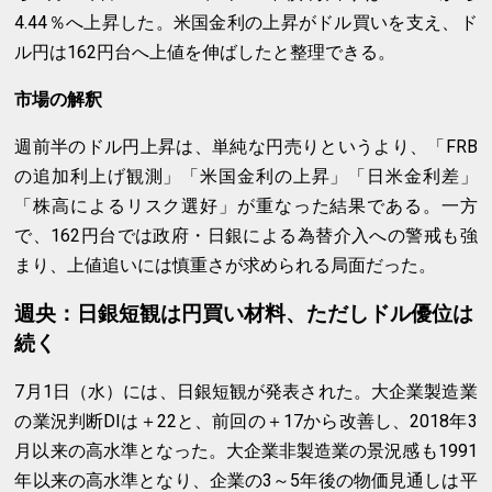
4.44％へ上昇した。米国金利の上昇がドル買いを支え、ド
ル円は162円台へ上値を伸ばしたと整理できる。
市場の解釈
週前半のドル円上昇は、単純な円売りというより、「FRB
の追加利上げ観測」「米国金利の上昇」「日米金利差」
「株高によるリスク選好」が重なった結果である。一方
で、162円台では政府・日銀による為替介入への警戒も強
まり、上値追いには慎重さが求められる局面だった。
週央：日銀短観は円買い材料、ただしドル優位は
続く
7月1日（水）には、日銀短観が発表された。大企業製造業
の業況判断DIは＋22と、前回の＋17から改善し、2018年3
月以来の高水準となった。大企業非製造業の景況感も1991
年以来の高水準となり、企業の3～5年後の物価見通しは平