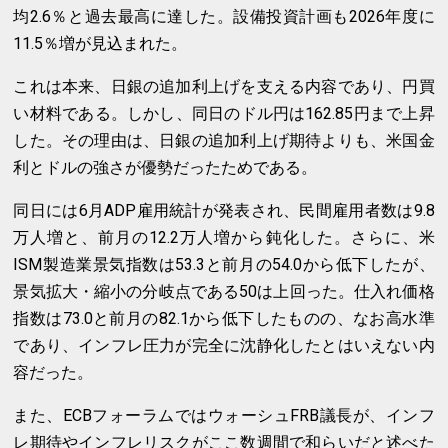
均2.6％と過去最高に達した。設備投資計画も2026年度に
11.5％増が見込まれた。
これは本来、日銀の追加利上げを支える内容であり、円買
い材料である。しかし、同日のドル円は162.85円まで上昇
した。その理由は、日銀の追加利上げ期待よりも、米国金
利とドルの強さが優勢だったためである。
同日には6月ADP雇用統計が発表され、民間雇用者数は9.8
万人増と、前月の12.2万人増から鈍化した。さらに、米
ISM製造業景気指数は53.3と前月の54.0から低下したが、
景気拡大・縮小の分岐点である50は上回った。仕入れ価格
指数は73.0と前月の82.1から低下したものの、なお高水準
であり、インフレ圧力が完全に沈静化したとはいえない内
容だった。
また、ECBフォーラムではウォーシュFRB議長が、インフ
レ期待やインフレリスクがここ数週間で和らいだと述べた