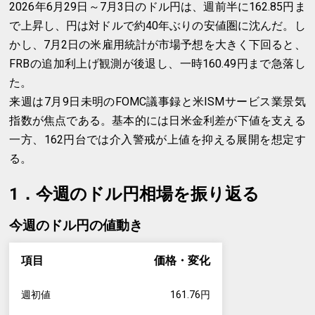
2026年6月29日～7月3日のドル円は、週前半に162.85円ま
で上昇し、円は対ドルで約40年ぶりの安値圏に沈んだ。し
かし、7月2日の米雇用統計が市場予想を大きく下回ると、
FRBの追加利上げ観測が後退し、一時160.49円まで急落し
た。
来週は7月9日未明のFOMC議事録と米ISMサービス業景気
指数が焦点である。基本的には日米金利差が下値を支える
一方、162円台では介入警戒が上値を抑える展開を想定す
る。
1．今週のドル円相場を振り返る
今週のドル円の値動き
項目
価格・変化
週初値
161.76円