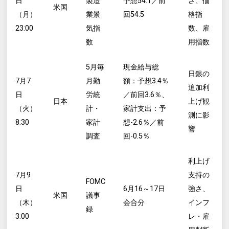
日
製造
予想54.1／前
さ、価
米国
（月）
業景
回54.5
格指
23:00
気指
数、雇
数
用指数
5月毎
現金給与総
日銀の
7月7
月勤
額：予想3.4％
追加利
日
労統
／前回3.6％、
日本
上げ観
（火）
計・
家計支出：予
測に影
8:30
家計
想-2.6％／前
響
調査
回-0.5％
利上げ
7月9
支持の
FOMC
日
6月16～17日
強さ、
米国
議事
（木）
会合分
インフ
録
3:00
レ・雇