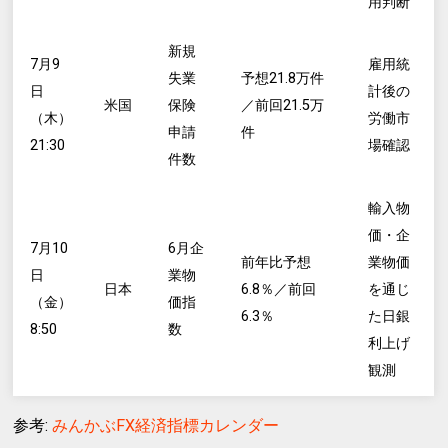
用判断
新規
7月9
雇用統
失業
予想21.8万件
日
計後の
米国
保険
／前回21.5万
（木）
労働市
申請
件
21:30
場確認
件数
輸入物
価・企
7月10
6月企
前年比予想
業物価
日
業物
日本
6.8％／前回
を通じ
（金）
価指
6.3％
た日銀
8:50
数
利上げ
観測
参考:
みんかぶFX経済指標カレンダー