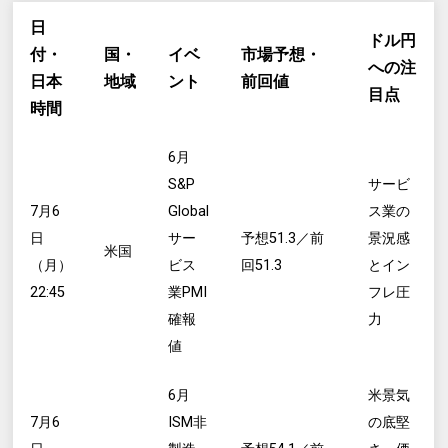
日
ドル円
付・
国・
イベ
市場予想・
への注
日本
地域
ント
前回値
目点
時間
6月
S&P
サービ
7月6
Global
ス業の
日
サー
予想51.3／前
景況感
米国
（月）
ビス
回51.3
とイン
22:45
業PMI
フレ圧
確報
力
値
6月
米景気
7月6
ISM非
の底堅