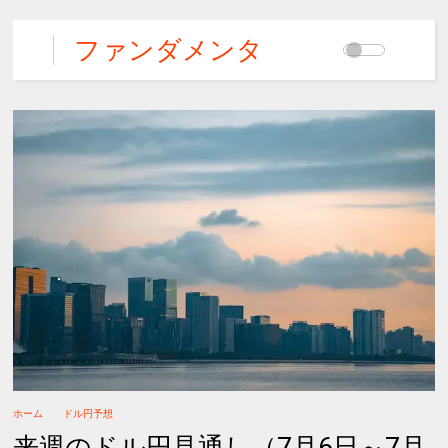
ファンダメンタ
ルズFX
ホーム
ドル円予想
来週のドル円見通し（7月6日～7月