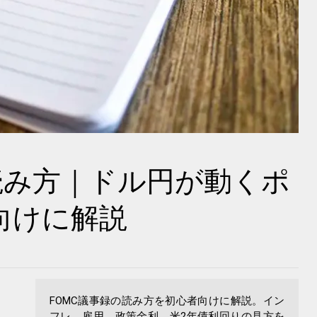
読み方｜ドル円が動くポ
向けに解説
FOMC議事録の読み方を初心者向けに解説。イン
フレ、雇用、政策金利、米2年債利回りの見方を