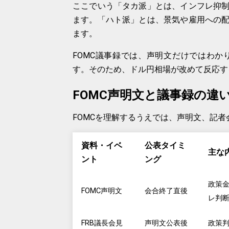
ここでいう「タカ派」とは、インフレ抑
ます。「ハト派」とは、景気や雇用への
ます。
FOMC議事録では、声明文だけではわ
す。そのため、ドル円相場が改めて反応す
FOMC声明文と議事録の違
FOMCを理解するうえでは、声明文、記
資料・イベ
公表タイミ
主な
ント
ング
政策
FOMC声明文
会合終了直後
レ判
FRB議長会見
声明文公表後
政策