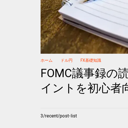
ホーム
ドル円
FX基礎知識
FOMC議事録の
イントを初心者
3/recent/post-list