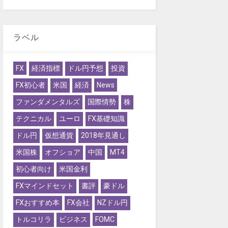
ラベル
FX
経済指標
ドル円予想
投資
FX初心者
米国
経済
News
ファンダメンタルズ
国際情勢
株
テクニカル
ユーロ
FX基礎知識
ドル円
仮想通貨
2018年見通し
米国株
オフショア
中国
MT4
初心者向け
米国金利
FXマインドセット
書評
豪ドル
FXおすすめ本
FX会社
NZドル円
トルコリラ
ビジネス
FOMC