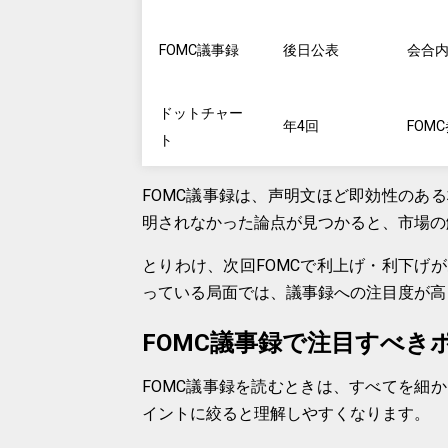
FOMC議事録
後日公表
会合
ドットチャー
年4回
FOM
ト
FOMC議事録は、声明文ほど即効性のあ
明されなかった論点が見つかると、市場の
とりわけ、次回FOMCで利上げ・利下げ
っている局面では、議事録への注目度が高
FOMC議事録で注目すべき
FOMC議事録を読むときは、すべてを細
イントに絞ると理解しやすくなります。