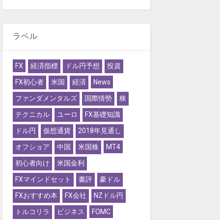
ラベル
FX
経済指標
ドル円予想
投資
FX初心者
米国
経済
News
ファンダメンタルズ
国際情勢
株
テクニカル
ユーロ
FX基礎知識
ドル円
仮想通貨
2018年見通し
オフショア
中国
米国株
MT4
初心者向け
米国金利
FXマインドセット
書評
豪ドル
FXおすすめ本
FX会社
NZドル円
トルコリラ
ビジネス
FOMC