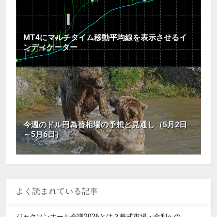
MT4にマルチタイム移動平均線を表示させるイ
ンディケーター
今週のドル円為替相場の予想と見通し（5月2日
～5月6日）
よく読まれている記事
ジャクソンホール会議2026とは？株式市場・金利への