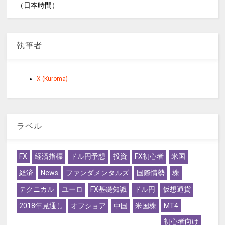
（日本時間）
執筆者
X (Kuroma)
ラベル
FX
経済指標
ドル円予想
投資
FX初心者
米国
経済
News
ファンダメンタルズ
国際情勢
株
テクニカル
ユーロ
FX基礎知識
ドル円
仮想通貨
2018年見通し
オフショア
中国
米国株
MT4
初心者向け