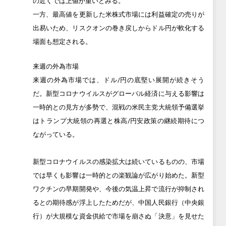
の近くでは上値が重いとみる。
一方、最高値を更新した米株式市場には利益確定の売りが
出易いため、リスクオンの巻き戻しからドル円が軟化する
場面も想定される。
来週の外為市場
来週の外為市場では、ドル/円の底堅い展開が続きそう
だ。新型コロナウイルスがグローバル経済に与える影響は
一時的との見方が多勢で、混戦の米民主党大統領予備選挙
はトランプ大統領の再選と株高/円安政策の継続期待につ
ながっている。
新型コロナウイルスの感染拡大は続いているものの、市場
では早くも影響は一時的との楽観論が広がり始めた。新型
ワクチンの早期開発や、今後の気温上昇で流行が抑制され
るとの期待感が浮上したためだが、中国人民銀行（中央銀
行）が大規模な資金供給で市場を崩さぬ「決意」を見せた