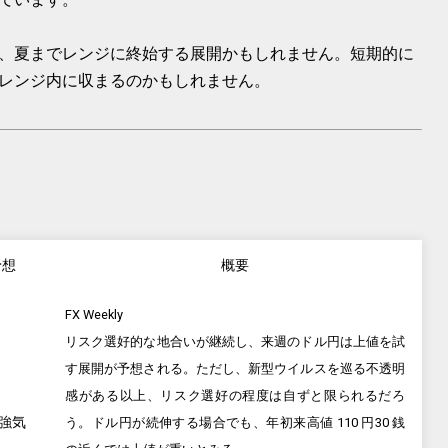
、夏までレンジに終始する展開かもしれません。短期的に
レンジ内に収まるのかもしれません。
。
予想
概要
FX Weekly
リスク選好的な地合いが継続し、来週のドル円は上値を試
す展開が予想される。ただし、新型ウイルスを巡る不透明
感がある以上、リスク選好の程度は自ずと限られるだろ
強気
う。ドル円が続伸する場合でも、年初来高値 110 円30 銭