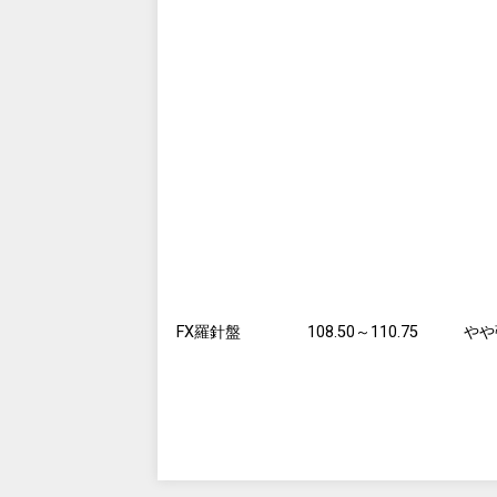
FX羅針盤
108.50～110.75
やや