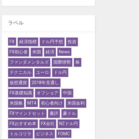
ラベル
FX
経済指標
ドル円予想
投資
FX初心者
米国
経済
News
ファンダメンタルズ
国際情勢
株
テクニカル
ユーロ
ドル円
仮想通貨
2018年見通し
FX基礎知識
オフショア
中国
米国株
MT4
初心者向け
米国金利
FXマインドセット
書評
豪ドル
FXおすすめ本
FX会社
NZドル円
トルコリラ
ビジネス
FOMC