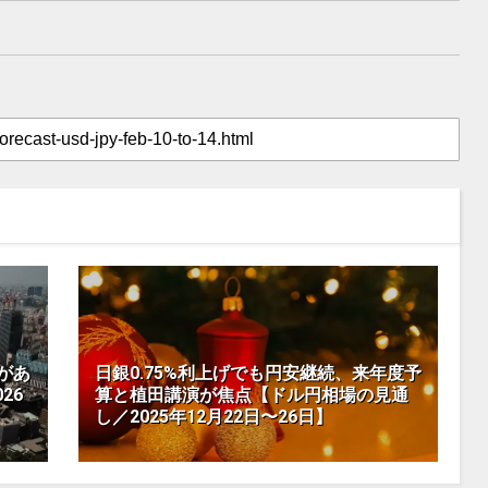
があ
日銀0.75%利上げでも円安継続、来年度予
26
算と植田講演が焦点【ドル円相場の見通
し／2025年12月22日〜26日】