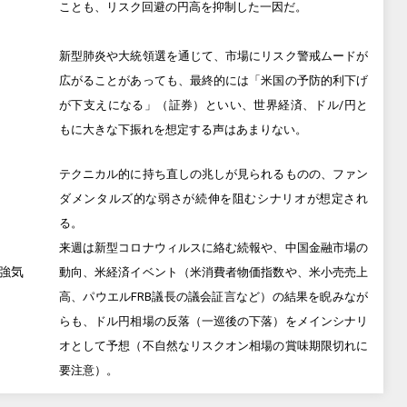
ことも、リスク回避の円高を抑制した一因だ。
新型肺炎や大統領選を通じて、市場にリスク警戒ムードが
広がることがあっても、最終的には「米国の予防的利下げ
が下支えになる」（証券）といい、世界経済、ドル/円と
もに大きな下振れを想定する声はあまりない。
テクニカル的に持ち直しの兆しが見られるものの、ファン
ダメンタルズ的な弱さが続伸を阻むシナリオが想定され
る。
来週は新型コロナウィルスに絡む続報や、中国金融市場の
強気
動向、米経済イベント（米消費者物価指数や、米小売売上
高、パウエルFRB議長の議会証言など）の結果を睨みなが
らも、ドル円相場の反落（一巡後の下落）をメインシナリ
オとして予想（不自然なリスクオン相場の賞味期限切れに
要注意）。