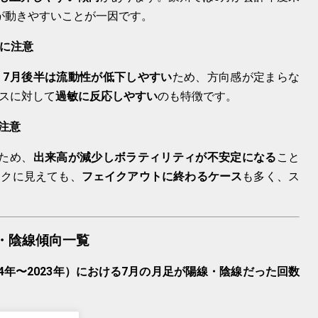
が動きやすいことが一因です。
下に注意
、
7月後半は流動性が低下しやすい
ため、方向感が定まらな
スに対して
過敏に反応しやすい
のも特徴です。
要注意
ため、
出来高が減少しボラティリティが不安定になる
こと
イクに見えても、
フェイクアウトに終わるケース
も多く、ス
・陰線傾向一覧
14年〜2023年）における7月の月足が陽線・陰線だった回数