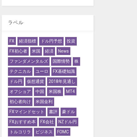
ラベル
FX
経済指標
ドル円予想
投資
FX初心者
米国
経済
News
ファンダメンタルズ
国際情勢
株
テクニカル
ユーロ
FX基礎知識
ドル円
仮想通貨
2018年見通し
オフショア
中国
米国株
MT4
初心者向け
米国金利
FXマインドセット
書評
豪ドル
FXおすすめ本
FX会社
NZドル円
トルコリラ
ビジネス
FOMC