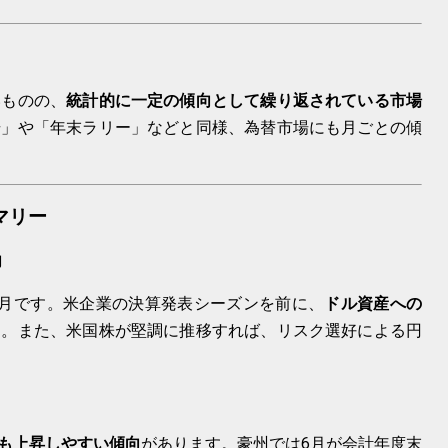
いものの、
統計的に一定の傾向として繰り返されている市場
場」や「年末ラリー」などと同様、為替市場にも月ごとの傾
マリー
向
月です。米企業の決算発表シーズンを前に、
ドル資産への
す。また、米国株が堅調に推移すれば、リスク選好による円
貨も上昇しやすい傾向
があります。豪州では6月が会計年度末