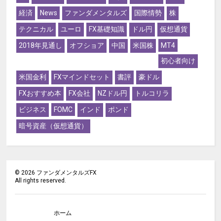
経済
News
ファンダメンタルズ
国際情勢
株
テクニカル
ユーロ
FX基礎知識
ドル円
仮想通貨
2018年見通し
オフショア
中国
米国株
MT4
初心者向け
米国金利
FXマインドセット
書評
豪ドル
FXおすすめ本
FX会社
NZドル円
トルコリラ
ビジネス
FOMC
インド
ポンド
暗号資産（仮想通貨）
©
2026
ファンダメンタルズFX
All rights reserved.
ホーム