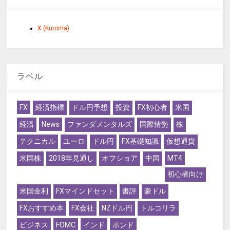
X (Kuroma)
ラベル
FX
経済指標
ドル円予想
投資
FX初心者
米国
経済
News
ファンダメンタルズ
国際情勢
株
テクニカル
ユーロ
ドル円
FX基礎知識
仮想通貨
米国株
2018年見通し
オフショア
中国
MT4
初心者向け
米国金利
FXマインドセット
書評
豪ドル
FXおすすめ本
FX会社
NZドル円
トルコリラ
ビジネス
FOMC
インド
ポンド