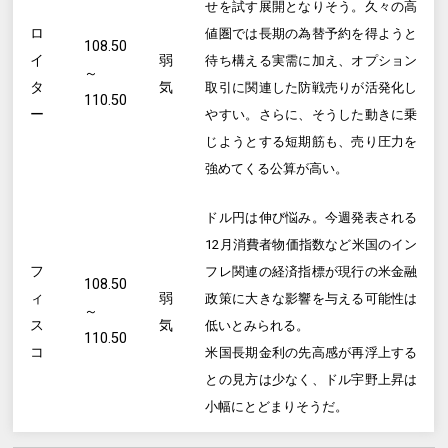
せを試す展開となりそう。久々の高
ロ
値圏では長期の為替予約を得ようと
108.50
イ
弱
待ち構える実需に加え、オプション
～
タ
気
取引に関連した防戦売りが活発化し
110.50
ー
やすい。さらに、そうした動きに乗
じようとする短期筋も、売り圧力を
強めてくる公算が高い。
ドル円は伸び悩み。今週発表される
12月消費者物価指数など米国のイン
フ
フレ関連の経済指標が現行の米金融
108.50
ィ
弱
政策に大きな影響を与える可能性は
～
ス
気
低いとみられる。
110.50
コ
米国長期金利の先高感が再浮上する
との見方は少なく、ドル宇野上昇は
小幅にとどまりそうだ。