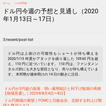
ホーム
ドル円予想
ドル円今週の予想と見通し（2020
年1月13日～17日）
3/recent/post-list
ドル円は上抜けの可能性もショートが待ち構える
2020/1/13 何度かアタックを繰り返した 109.60 円を超
え、110 円に近づいています。 110 円は、ファンダメン
タルズ的にも大きな節目となり、売りが待ち構えていま
す。 本邦勢が連休明けの 14 日の動きに注目...
ドル円が3円超の急落、弱い雇用統計と利下げ観測の再燃
【相場見通し｜2025年8月4日〜8日】
ドル円相場の展望｜FOMCと日銀会合、交錯する利上げ期
待と政治リスク