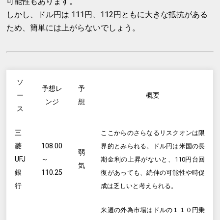
可能性もあります。
しかし、ドル円は 111円、112円ともに大きな抵抗がある
ため、簡単には上がらないでしょう。
ソ
予想レ
予
ー
概要
ンジ
想
ス
三
ここからのさらなるリスクオンは限
菱
108.00
界的とみられる。ドル円は米国の長
弱
UFJ
～
期金利の上昇がないと、110円台回
気
銀
110.25
復があっても、続伸の可能性や時促
行
成は乏しいと考えられる。
来週の外為市場はドルの１１０円乗