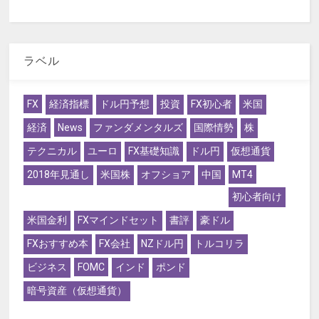
ラベル
FX
経済指標
ドル円予想
投資
FX初心者
米国
経済
News
ファンダメンタルズ
国際情勢
株
テクニカル
ユーロ
FX基礎知識
ドル円
仮想通貨
2018年見通し
米国株
オフショア
中国
MT4
初心者向け
米国金利
FXマインドセット
書評
豪ドル
FXおすすめ本
FX会社
NZドル円
トルコリラ
ビジネス
FOMC
インド
ポンド
暗号資産（仮想通貨）