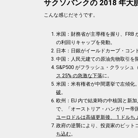
サクソバンクの 2018 年大
こんな感じだそうです。
米国：財務省が主導権を握り、FRB 
の利回りキャップを発動。
日本：日銀がイールドカーブ・コント
中国：人民元建ての原油先物取引を
S&P500 がフラッシュ・クラッ
ス 25% の急激な下落
に。
米国：米有権者が中間選挙で左傾化
破
。
欧州：EU 内で結束時の中核国と新
で、「オーストリア・ハンガリー帝国
ユーロドルは高値更新後、 1 ドル
政府の逆襲により、投資家のビット
ち込む
。