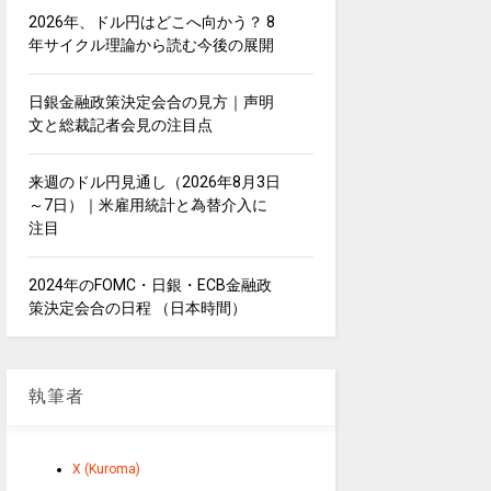
2026年、ドル円はどこへ向かう？ 8
年サイクル理論から読む今後の展開
日銀金融政策決定会合の見方｜声明
文と総裁記者会見の注目点
来週のドル円見通し（2026年8月3日
～7日）｜米雇用統計と為替介入に
注目
2024年のFOMC・日銀・ECB金融政
策決定会合の日程 （日本時間）
執筆者
X (Kuroma)