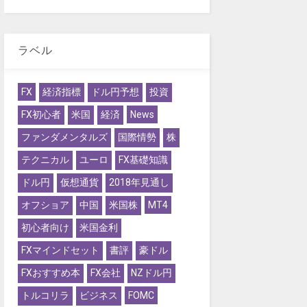
ラベル
FX
経済指標
ドル円予想
投資
FX初心者
米国
経済
News
ファンダメンタルズ
国際情勢
株
テクニカル
ユーロ
FX基礎知識
ドル円
仮想通貨
2018年見通し
オフショア
中国
米国株
MT4
初心者向け
米国金利
FXマインドセット
書評
豪ドル
FXおすすめ本
FX会社
NZドル円
トルコリラ
ビジネス
FOMC