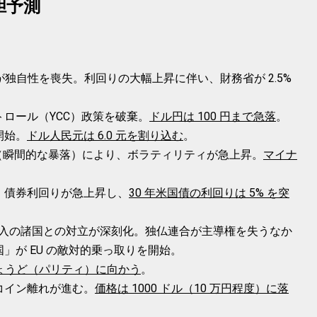
胆予測
が独自性を喪失。利回りの大幅上昇に伴い、財務省が 2.5%
ロール（YCC）政策を破棄。
ドル円は 100 円まで急落
。
開始。
ドル人民元は 6.0 元を割り込む
。
シュ（瞬間的な暴落）により、ボラティリティが急上昇。
マイナ
。債券利回りが急上昇し、
30 年米国債の利回りは 5% を突
加入の諸国との対立が深刻化。独仏連合が主導権を失うなか
」が EU の敵対的乗っ取りを開始。
ちょうど（パリティ）に向かう
。
コイン離れが進む。
価格は 1000 ドル（10 万円程度）に落