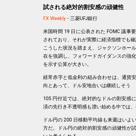
試される絶対的割安感の頑健性
FX Weekly
- 三菱UFJ銀行
米国時間 19 日に公表された FOMC 
されており、それが実際に経済指標でも確
こうした状況を踏まえ、ジャクソンホー
在を強調し、フォワードガイダンスの強
を示す公算が大きい。
経常赤字と低金利の組み合わせは、通貨
向とあって、ドル安地合いは継続しそう
105 円付近では、絶対的なドルの割安
済の先行き不透明感も漂い始める中では、
ドル円の 200 日移動平均線も来週はいよ
方だ。ドル円の絶対的割安感の頑健性が