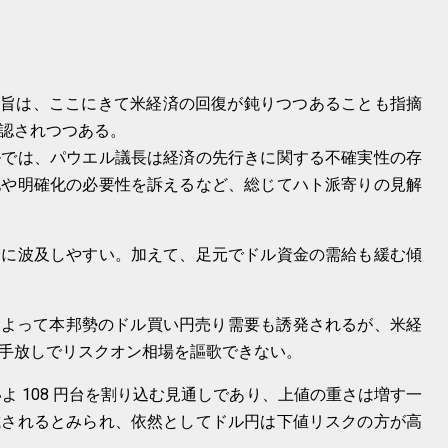
議事要旨は、ここにきて米経済の回復が鈍りつつあることも指摘
認されつつある。
ルでは、パウエル議長は経済の先行きに関する不確実性の存
化や明確化の必要性を訴えるなど、総じてハト派寄りの見解
安に波及しやすい。加えて、足元でドル資金の需給も緩む傾
感によって本邦勢のドル買い円売り需要も誘発されるが、米経
手放しでリスクオン相場を謳歌できない。
いよ 108 円台を割り込む見通しであり、上値の重さは増す一
試されるとみられ、依然としてドル円は下値リスクの方が高