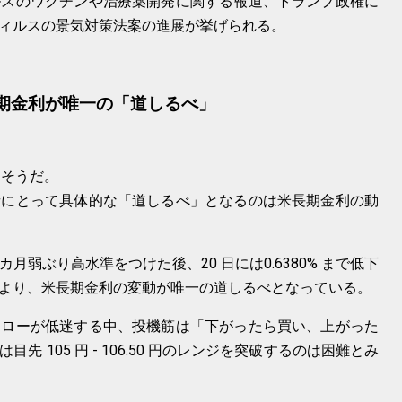
ルスのワクチンや治療薬開発に関する報道、トランプ政権に
ィルスの景気対策法案の進展が挙げられる。
長期金利が唯一の「道しるべ」
りそうだ。
者にとって具体的な「道しるべ」となるのは米長期金利の動
と 2 カ月弱ぶり高水準をつけた後、20 日には0.6380% まで低下
より、米長期金利の変動が唯一の道しるべとなっている。
フローが低迷する中、投機筋は「下がったら買い、上がった
 105 円 - 106.50 円のレンジを突破するのは困難とみ