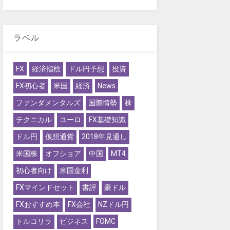
ラベル
FX
経済指標
ドル円予想
投資
FX初心者
米国
経済
News
ファンダメンタルズ
国際情勢
株
テクニカル
ユーロ
FX基礎知識
ドル円
仮想通貨
2018年見通し
米国株
オフショア
中国
MT4
初心者向け
米国金利
FXマインドセット
書評
豪ドル
FXおすすめ本
FX会社
NZドル円
トルコリラ
ビジネス
FOMC