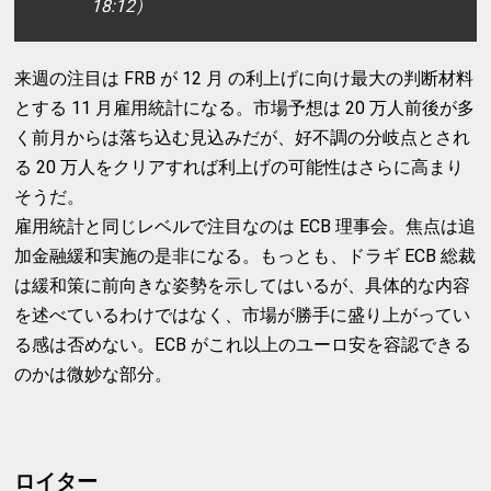
18:12）
来週の注目は FRB が 12 月 の利上げに向け最大の判断材料
とする 11 月雇用統計になる。市場予想は 20 万人前後が多
く前月からは落ち込む見込みだが、好不調の分岐点とされ
る 20 万人をクリアすれば利上げの可能性はさらに高まり
そうだ。
雇用統計と同じレベルで注目なのは ECB 理事会。焦点は追
加金融緩和実施の是非になる。もっとも、ドラギ ECB 総裁
は緩和策に前向きな姿勢を示してはいるが、具体的な内容
を述べているわけではなく、市場が勝手に盛り上がってい
る感は否めない。ECB がこれ以上のユーロ安を容認できる
のかは微妙な部分。
ロイター