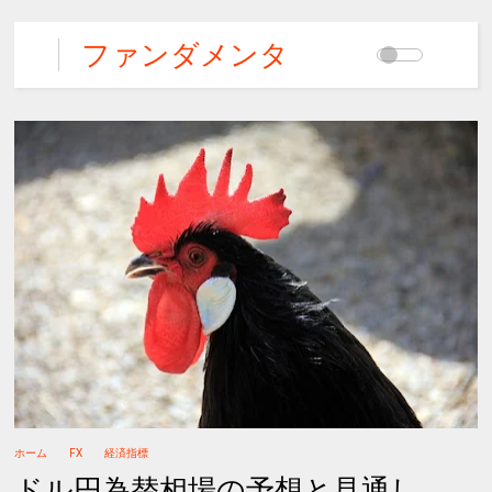
ファンダメンタ
ルズFX
ホーム
FX
経済指標
ドル円為替相場の予想と見通し