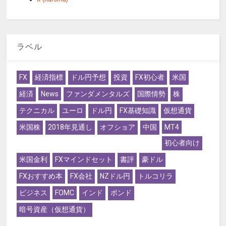
ラベル
FX
経済指標
ドル円予想
投資
FX初心者
米国
経済
News
ファンダメンタルズ
国際情勢
株
テクニカル
ユーロ
ドル円
FX基礎知識
仮想通貨
米国株
2018年見通し
オフショア
中国
MT4
初心者向け
米国金利
FXマインドセット
書評
豪ドル
FXおすすめ本
FX会社
NZドル円
トルコリラ
ビジネス
FOMC
インド
ポンド
暗号資産（仮想通貨）