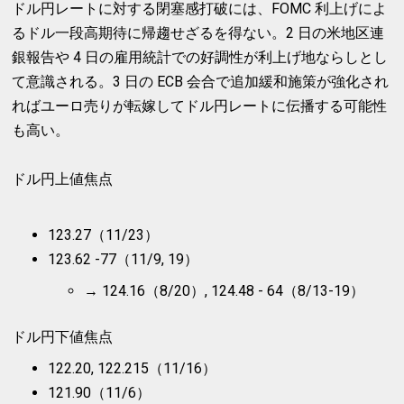
ドル円レートに対する閉塞感打破には、FOMC 利上げによ
るドル一段高期待に帰趨せざるを得ない。2 日の米地区連
銀報告や 4 日の雇用統計での好調性が利上げ地ならしとし
て意識される。3 日の ECB 会合で追加緩和施策が強化され
ればユーロ売りが転嫁してドル円レートに伝播する可能性
も高い。
ドル円上値焦点
123.27（11/23）
123.62 -77（11/9, 19）
→ 124.16（8/20）, 124.48 - 64（8/13-19）
ドル円下値焦点
122.20, 122.215（11/16）
121.90（11/6）