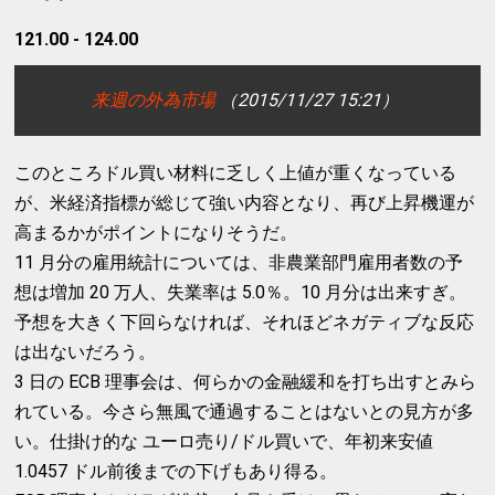
121.00 - 124.00
来週の外為市場
（2015/11/27 15:21）
このところドル買い材料に乏しく上値が重くなっている
が、米経済指標が総じて強い内容となり、再び上昇機運が
高まるかがポイントになりそうだ。
11 月分の雇用統計については、非農業部門雇用者数の予
想は増加 20 万人、失業率は 5.0％。10 月分は出来すぎ。
予想を大きく下回らなければ、それほどネガティブな反応
は出ないだろう。
3 日の ECB 理事会は、何らかの金融緩和を打ち出すとみら
れている。今さら無風で通過することはないとの見方が多
い。仕掛け的な ユーロ売り/ドル買いで、年初来安値
1.0457 ドル前後までの下げもあり得る。