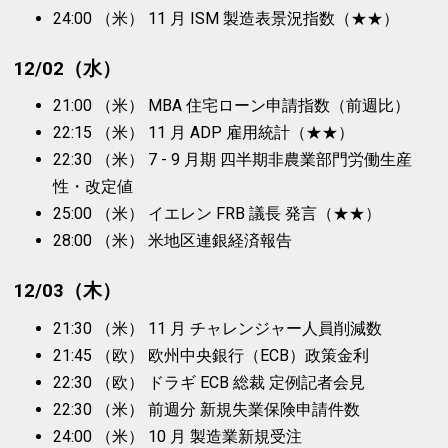
24:00 （米） 11 月 ISM 製造表景況指数（★★）
12/02（水）
21:00 （米） MBA 住宅ローン申請指数（前週比）
22:15 （米） 11 月 ADP 雇用統計（★★）
22:30 （米） 7 - 9 月期 四半期非農業部門労働生産
性・改定値
25:00 （米） イエレン FRB 議長 発言（★★）
28:00 （米） 米地区連銀経済報告
12/03（木）
21:30 （米） 11 月 チャレンジャー人員削減数
21:45 （欧） 欧州中央銀行（ECB）政策金利
22:30 （欧） ドラギ ECB 総裁 定例記者会見
22:30 （米） 前週分 新規失業保険申請件数
24:00 （米） 10 月 製造業新規受注